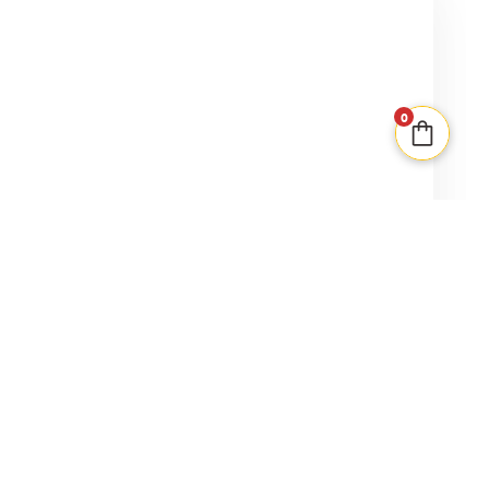
PLUS QUE 2 EN STOCK
Tokaïdo – Matsuri
2-5
0
8+
22,00
€