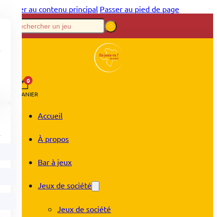
Passer au contenu principal
Passer au pied de page
0
PANIER
Accueil
À propos
Bar à jeux
Jeux de société
Jeux de société