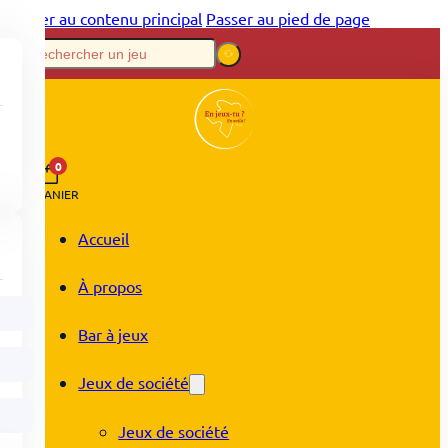
Passer au contenu principal
Passer au pied de page
0
PANIER
Accueil
À propos
Bar à jeux
Jeux de société
Jeux de société