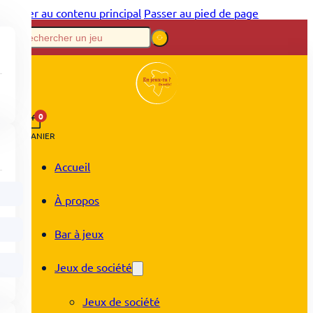
Passer au contenu principal
Passer au pied de page
0
PANIER
Accueil
À propos
Bar à jeux
Jeux de société
Jeux de société