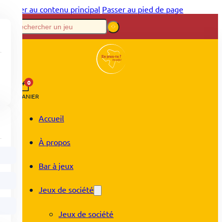
Passer au contenu principal
Passer au pied de page
0
PANIER
Accueil
À propos
Bar à jeux
Jeux de société
Jeux de société