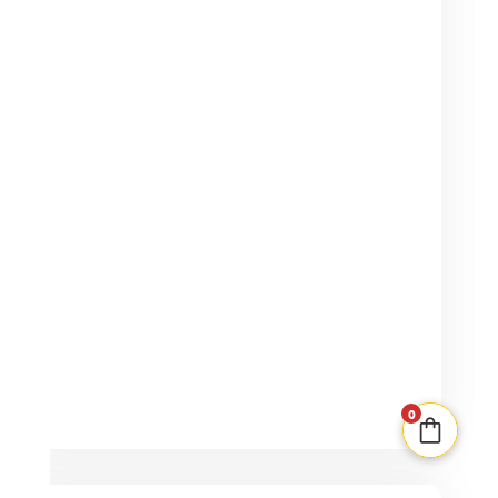
2-0
15min
8+
5,50
€
0