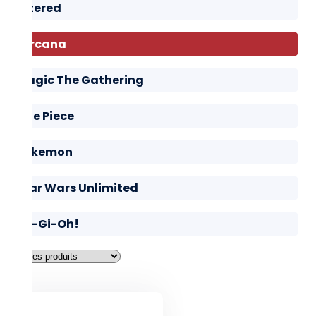
Altered
Lorcana
Magic The Gathering
One Piece
Pokemon
Star Wars Unlimited
Yu-Gi-Oh!
Filtres