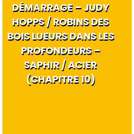
DÉMARRAGE – JUDY
HOPPS / ROBINS DES
BOIS LUEURS DANS LES
PROFONDEURS –
SAPHIR / ACIER
(CHAPITRE 10)