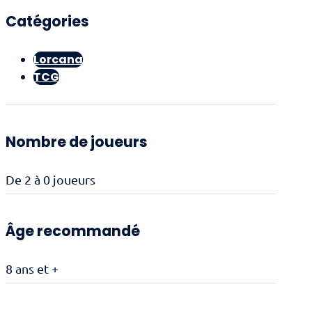
-
Catégories
Judy
Hopps
/
Lorcana
Robins
TCG
des
bois
Lueurs
dans
les
Nombre de joueurs
profondeurs
-
Saphir
De 2 à 0 joueurs
/
Acier
(Chapitre
Âge recommandé
10)
8 ans et +