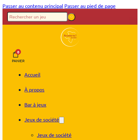
Passer au contenu principal
Passer au pied de page
0
PANIER
Accueil
À propos
Bar à jeux
Jeux de société
Jeux de société