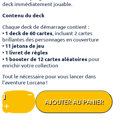
deck immédiatement jouable.
Contenu du deck
Chaque deck de démarrage contient :
1 deck de 60 cartes
•
, incluant 2 cartes
brillantes des personnages en couverture
11 jetons de jeu
•
1 livret de règles
•
1 booster de 12 cartes aléatoires
•
pour
enrichir votre collection
Tout le nécessaire pour vous lancer dans
l’aventure Lorcana !
quantité
de
AJOUTER AU PANIER
Lorcana
-
Deck
de
démarrage