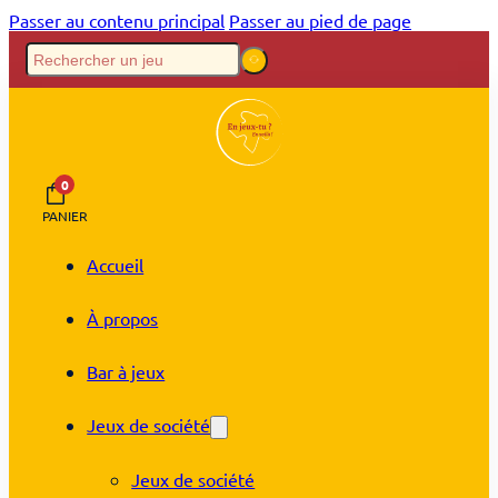
Passer au contenu principal
Passer au pied de page
0
PANIER
Accueil
À propos
Bar à jeux
Jeux de société
Jeux de société