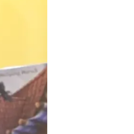
ciété!
entre collègues dans