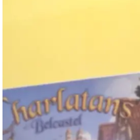
Vos prochains événements jeux de so
Viens passer un bon moment en famille, entre amis ou 
le fameux bar à jeux d'En jeux-tu ? En voilà !
Voir l'agenda