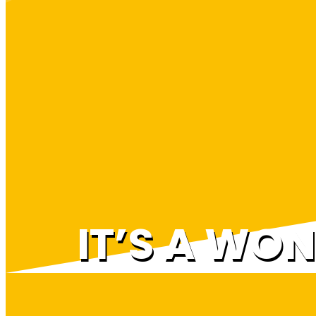
IT’S A WO