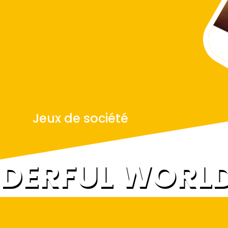
Jeux de société
NDERFUL WORL