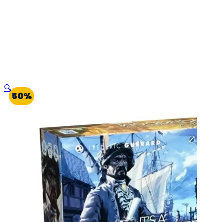
🔍
50%