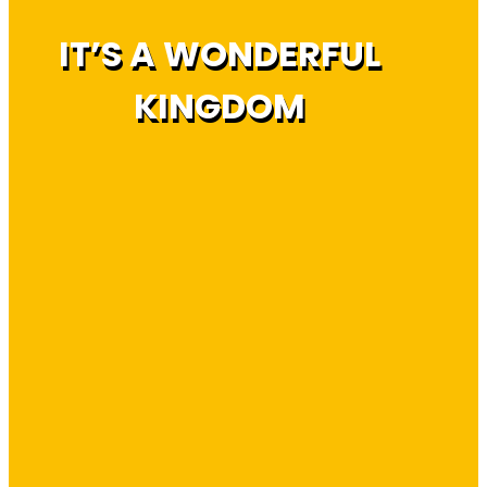
IT’S A WONDERFUL
KINGDOM