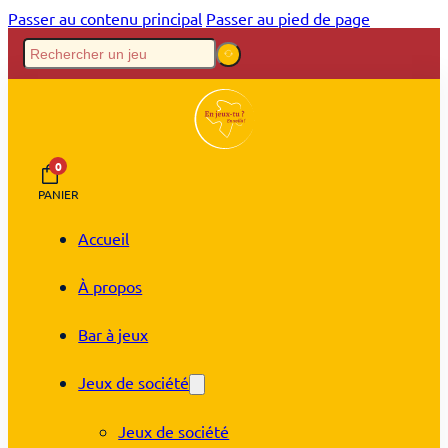
Passer au contenu principal
Passer au pied de page
0
PANIER
Accueil
À propos
Bar à jeux
Jeux de société
Jeux de société