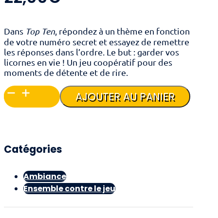
Dans
Top Ten
, répondez à un thème en fonction
de votre numéro secret et essayez de remettre
les réponses dans l’ordre. Le but : garder vos
licornes en vie ! Un jeu coopératif pour des
moments de détente et de rire.
quantité
AJOUTER AU PANIER
de
Top
Ten
Catégories
Ambiance
Ensemble contre le jeu