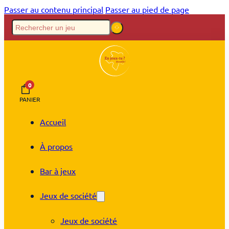
Passer au contenu principal
Passer au pied de page
0
PANIER
Accueil
À propos
Bar à jeux
Jeux de société
Jeux de société