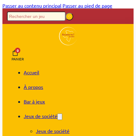
Passer au contenu principal
Passer au pied de page
0
PANIER
Accueil
À propos
Bar à jeux
Jeux de société
Jeux de société