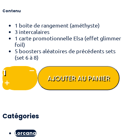
Contenu
1 boîte de rangement (améthyste)
3 intercalaires
1 carte promotionnelle Elsa (effet glimmer
foil)
5 boosters aléatoires de précédents sets
(set 6 à 8)
quantité
de
AJOUTER AU PANIER
Lorcana
-
Coffret
Cadeau
Fabuleux
-
Catégories
Elsa
(Chapitre
10)
Lorcana