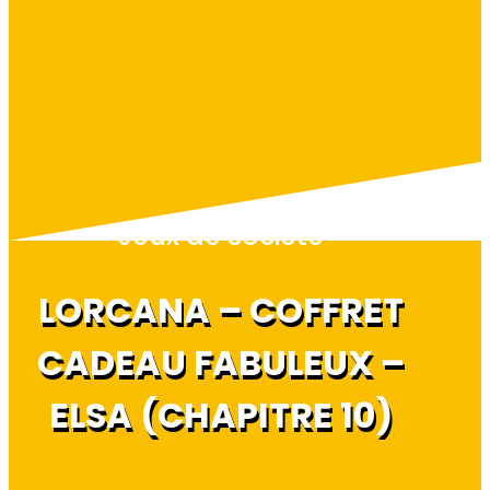
Jeux de société
LORCANA – COFFRET
CADEAU FABULEUX –
ELSA (CHAPITRE 10)