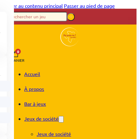
Passer au contenu principal
Passer au pied de page
0
PANIER
Accueil
À propos
Bar à jeux
Jeux de société
Jeux de société