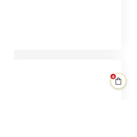
PLUS QUE 1 EN STOCK
0
Star Wars : La Bataille de Hoth +
Promo set 1
2-4
30min
8+
52,00
€