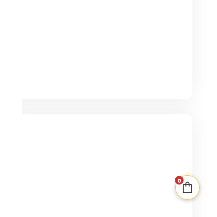
12,50€.
6,25€.
PLUS QUE 2 EN STOCK
Puerto Banana
2-6
15min
0
10+
17,00
€