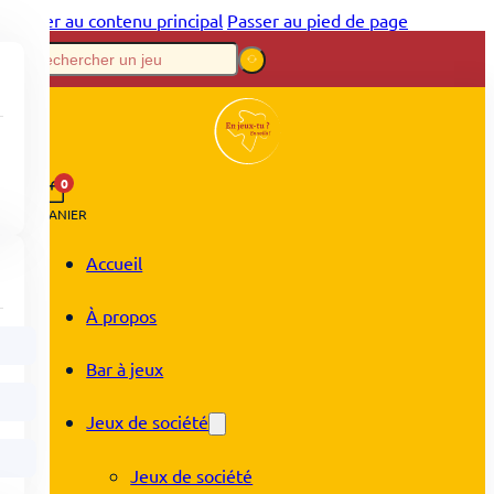
Passer au contenu principal
Passer au pied de page
0
PANIER
Accueil
À propos
Bar à jeux
Jeux de société
Jeux de société