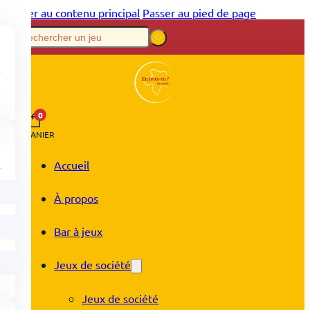
Passer au contenu principal
Passer au pied de page
0
PANIER
Accueil
À propos
Bar à jeux
Jeux de société
Jeux de société