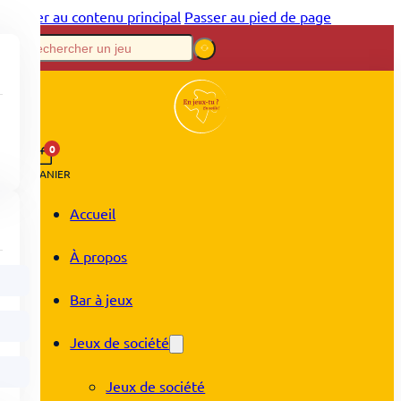
Passer au contenu principal
Passer au pied de page
0
PANIER
Accueil
À propos
Bar à jeux
Jeux de société
Jeux de société