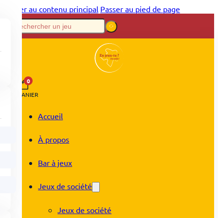
Passer au contenu principal
Passer au pied de page
0
PANIER
Accueil
À propos
Bar à jeux
Jeux de société
Jeux de société