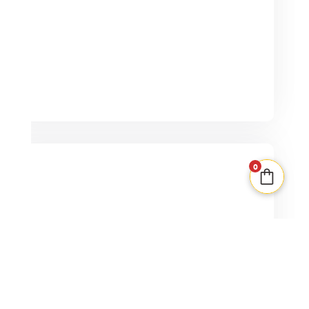
PLUS QUE 1 EN STOCK
0
Blanc Manger Coco
3-20
20min
18+
30,00
€