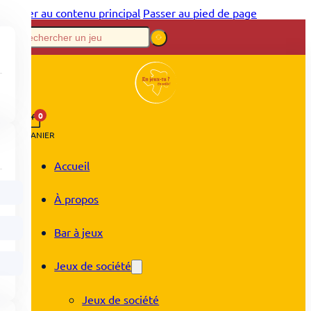
Passer au contenu principal
Passer au pied de page
0
PANIER
Accueil
À propos
Bar à jeux
Jeux de société
Jeux de société