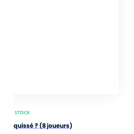
4+
4,00
€
EN STOCK
Esquissé ? (8 joueurs)