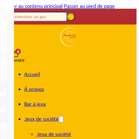
Passer au contenu principal
Passer au pied de page
0
PANIER
Accueil
À propos
Bar à jeux
Jeux de société
Jeux de société