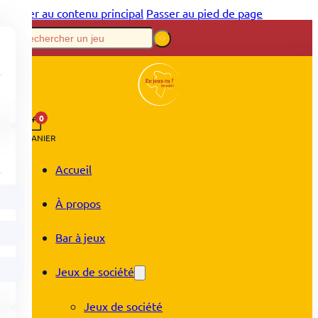
Passer au contenu principal
Passer au pied de page
0
PANIER
Accueil
À propos
Bar à jeux
Jeux de société
Jeux de société