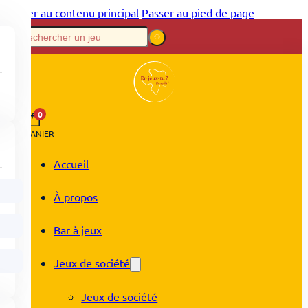
Passer au contenu principal
Passer au pied de page
0
PANIER
Accueil
À propos
Bar à jeux
Jeux de société
Jeux de société