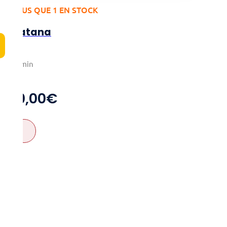
PLUS QUE 1 EN STOCK
Katana
3-7
40min
8+
10,00
€