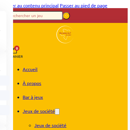
Passer au contenu principal
Passer au pied de page
0
PANIER
Accueil
À propos
Bar à jeux
Jeux de société
Jeux de société