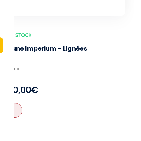
EN STOCK
Dune Imperium – Lignées
1-4
60min
14+
50,00
€