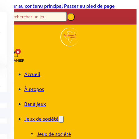
Passer au contenu principal
Passer au pied de page
0
PANIER
Accueil
À propos
Bar à jeux
Jeux de société
Jeux de société