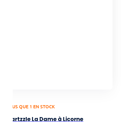
Le
Le
6,00
€
10,00
€
prix
prix
initial
actuel
était :
est :
10,00€.
6,00€.
PLUS QUE 1 EN STOCK
Cartzzle La Dame à Licorne