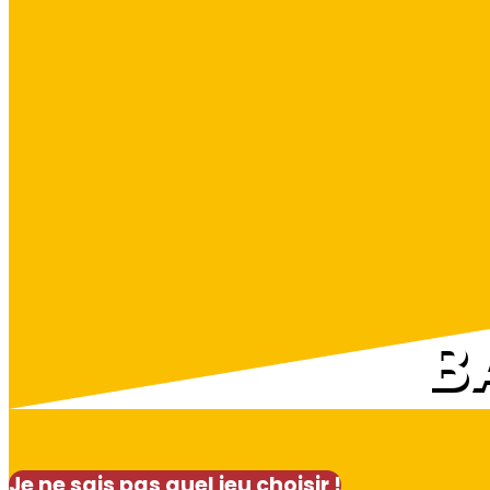
B
Je ne sais pas quel jeu choisir !