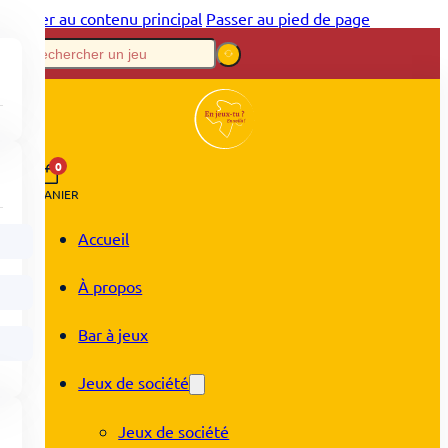
Passer au contenu principal
Passer au pied de page
0
PANIER
Accueil
À propos
Bar à jeux
Jeux de société
Jeux de société