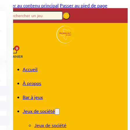
Passer au contenu principal
Passer au pied de page
0
PANIER
Accueil
À propos
Bar à jeux
Jeux de société
Jeux de société