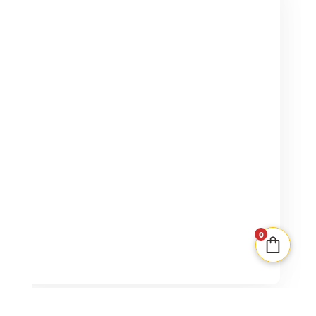
Sea Salt & Paper Extra Salt
2-4
30min
8+
5,50
€
0