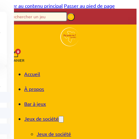
Passer au contenu principal
Passer au pied de page
0
PANIER
Accueil
À propos
Bar à jeux
Jeux de société
Jeux de société