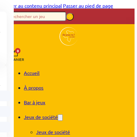
Passer au contenu principal
Passer au pied de page
0
PANIER
Accueil
À propos
Bar à jeux
Jeux de société
Jeux de société