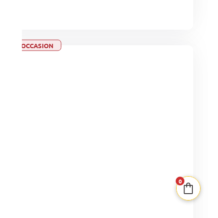
OCCASION
PLUS QUE 1 EN STOCK
Premiers mots
1-5
15min
4+
4,00
€
0