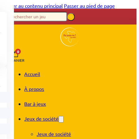
Passer au contenu principal
Passer au pied de page
0
PANIER
Accueil
À propos
Bar à jeux
Jeux de société
Jeux de société