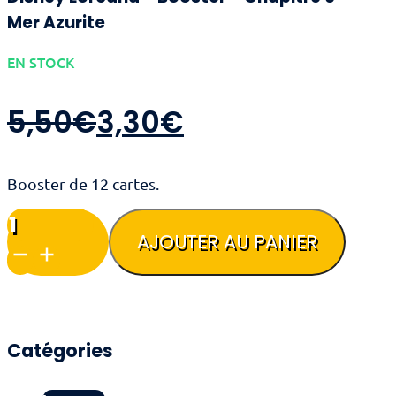
Mer Azurite
EN STOCK
Le
Le
5,50
€
3,30
€
prix
prix
Booster de 12 cartes.
initial
actuel
quantité
de
AJOUTER AU PANIER
était :
est :
Disney
Lorcana
5,50€.
3,30€.
-
Booster
-
Chapitre
Catégories
6
-
Mer