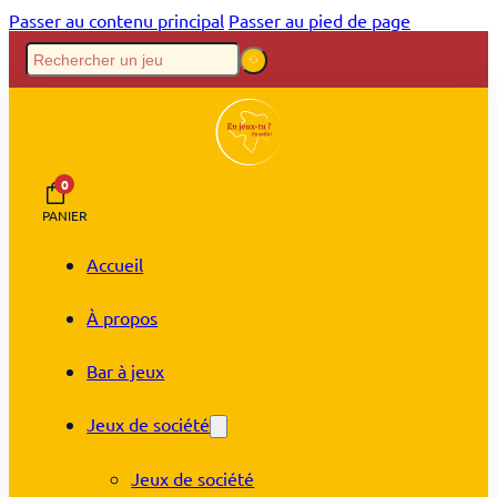
Passer au contenu principal
Passer au pied de page
0
PANIER
Accueil
À propos
Bar à jeux
Jeux de société
Jeux de société