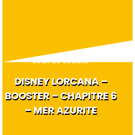
Jeux de société
DISNEY LORCANA –
BOOSTER – CHAPITRE 6
– MER AZURITE