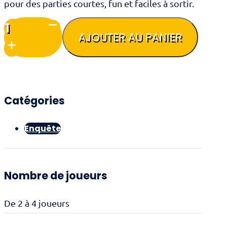
pour des parties courtes, fun et faciles à sortir.
quantité
de
AJOUTER AU PANIER
Lolly
Dogs
Catégories
Enquête
Nombre de joueurs
De 2 à 4 joueurs