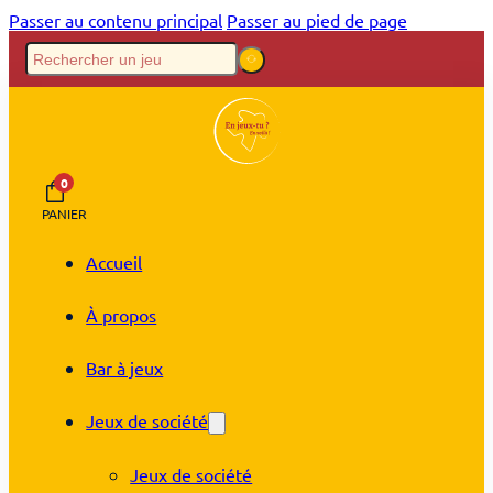
Passer au contenu principal
Passer au pied de page
0
PANIER
Accueil
À propos
Bar à jeux
Jeux de société
Jeux de société