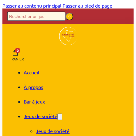
Passer au contenu principal
Passer au pied de page
0
PANIER
Accueil
À propos
Bar à jeux
Jeux de société
Jeux de société