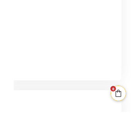
prix
prix
initial
actuel
était :
est :
50,00€.
25,00€.
0
PLUS QUE 1 EN STOCK
Sankoré
1-4
180min