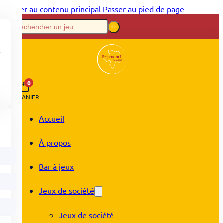
Passer au contenu principal
Passer au pied de page
0
PANIER
Accueil
À propos
Bar à jeux
Jeux de société
Jeux de société