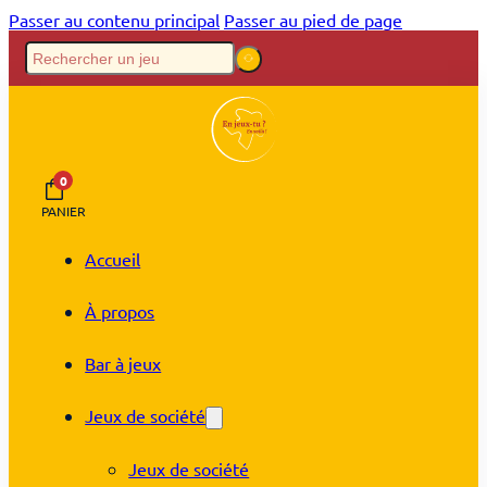
Passer au contenu principal
Passer au pied de page
0
PANIER
Accueil
À propos
Bar à jeux
Jeux de société
Jeux de société