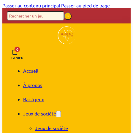
Passer au contenu principal
Passer au pied de page
0
PANIER
Accueil
À propos
Bar à jeux
Jeux de société
Jeux de société