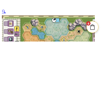
🔍
0
SUPER MEEPLE