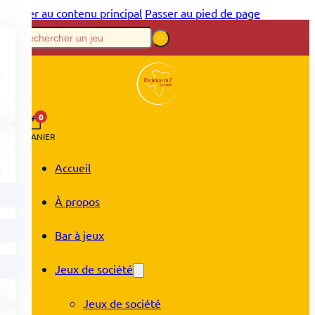
Passer au contenu principal
Passer au pied de page
0
PANIER
Accueil
À propos
Bar à jeux
Jeux de société
Jeux de société