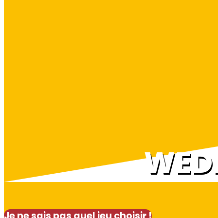
WED
Je ne sais pas quel jeu choisir !