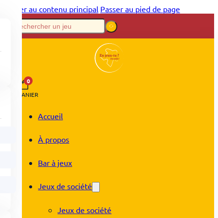
Passer au contenu principal
Passer au pied de page
0
PANIER
Accueil
À propos
Bar à jeux
Jeux de société
Jeux de société