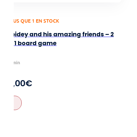
PLUS QUE 1 EN STOCK
Spidey and his amazing friends – 2
in 1 board game
2-4
10min
4+
11,00
€