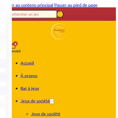
Passer au contenu principal
Passer au pied de page
0
PANIER
Accueil
À propos
Bar à jeux
Jeux de société
Jeux de société