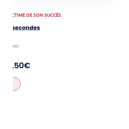
VICTIME DE SON SUCCÈS
5 secondes
2-4
15min
5+
11,50
€