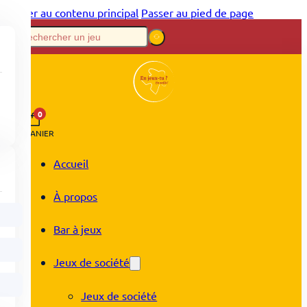
Passer au contenu principal
Passer au pied de page
0
PANIER
Accueil
À propos
Bar à jeux
Jeux de société
Jeux de société