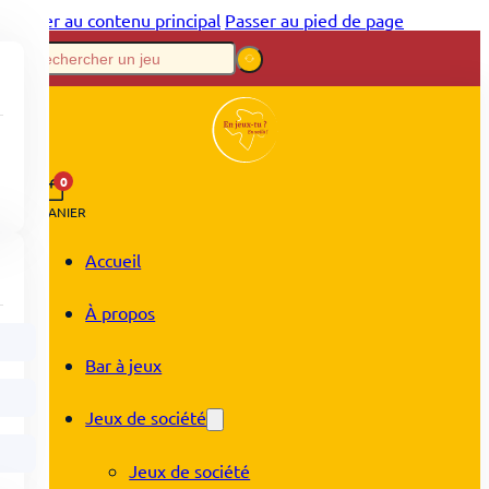
Passer au contenu principal
Passer au pied de page
0
PANIER
Accueil
À propos
Bar à jeux
Jeux de société
Jeux de société