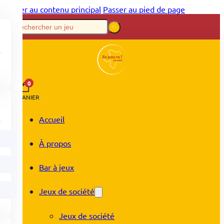
Passer au contenu principal
Passer au pied de page
0
PANIER
Accueil
À propos
Bar à jeux
Jeux de société
Jeux de société