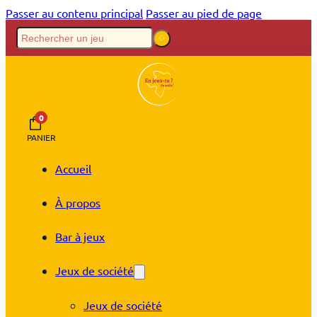
Passer au contenu principal
Passer au pied de page
0
PANIER
Accueil
À propos
Bar à jeux
Jeux de société
Jeux de société