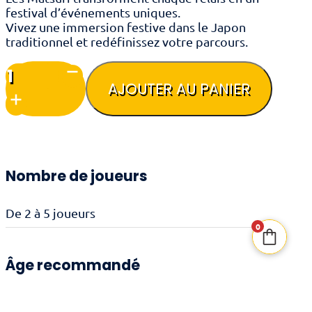
festival d’événements uniques.
Vivez une immersion festive dans le Japon
traditionnel et redéfinissez votre parcours.
quantité
de
AJOUTER AU PANIER
Tokaïdo
-
Matsuri
Nombre de joueurs
De 2 à 5 joueurs
0
Âge recommandé
8 ans et +