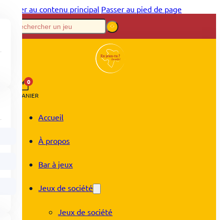
Passer au contenu principal
Passer au pied de page
0
PANIER
Accueil
À propos
Bar à jeux
Jeux de société
Jeux de société