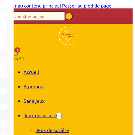
Passer au contenu principal
Passer au pied de page
0
PANIER
Accueil
À propos
Bar à jeux
Jeux de société
Jeux de société