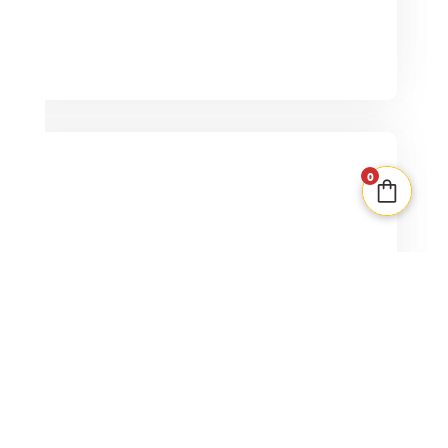
EN STOCK
0
Ding !
2-7
10min
8+
12,90
€