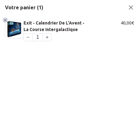
Passer au contenu principal
Passer au pied de page
Votre panier
(1)
Exit - Calendrier De L'Avent -
40,00
€
La Course Intergalactique
1
PANIER
Accueil
À propos
Bar à jeux
Jeux de société
Jeux de société