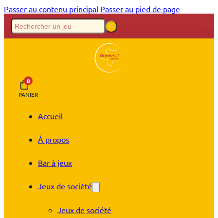
Passer au contenu principal
Passer au pied de page
0
PANIER
Accueil
À propos
Bar à jeux
Jeux de société
Jeux de société