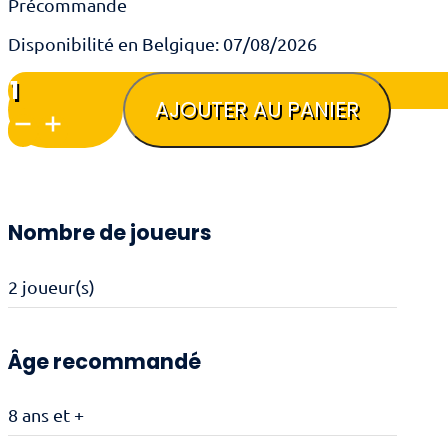
Précommande
Disponibilité en Belgique: 07/08/2026
quantité
de
AJOUTER AU PANIER
Dragon
Overload
Nombre de joueurs
2 joueur(s)
Âge recommandé
8 ans et +