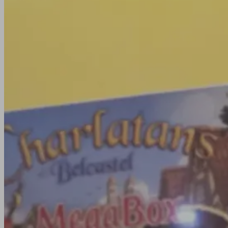
Viens passer un bon moment en famille, entre amis ou
le fameux bar à jeux d'En jeux-tu ? En voilà !
Voir l'agenda