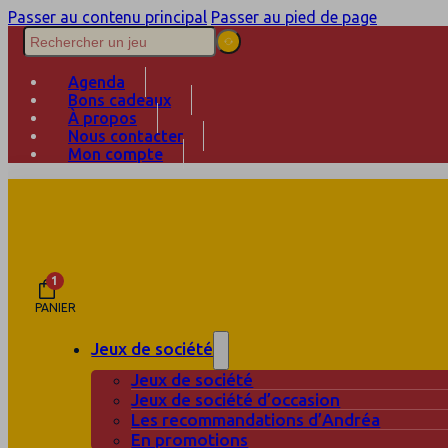
Passer au contenu principal
Passer au pied de page
Agenda
Bons cadeaux
À propos
Nous contacter
Mon compte
1
PANIER
Jeux de société
Jeux de société
Jeux de société d’occasion
Les recommandations d’Andréa
En promotions