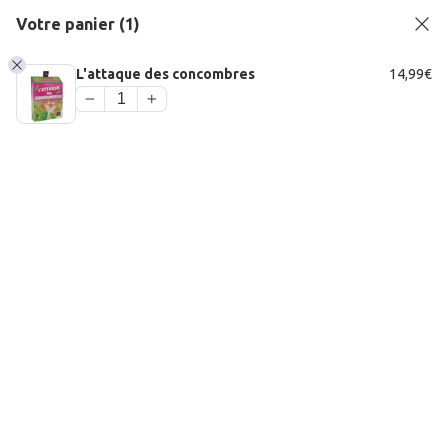
Passer au contenu principal
Passer au pied de page
Votre panier
(1)
L'attaque des concombres
14,99
€
1
PANIER
Accueil
À propos
Bar à jeux
Jeux de société
Jeux de société