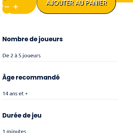
AJOUTER AU PANIER
Night
Soil
Nombre de joueurs
De 2 à 5 joueurs
Âge recommandé
14 ans et +
Durée de jeu
1 minutes