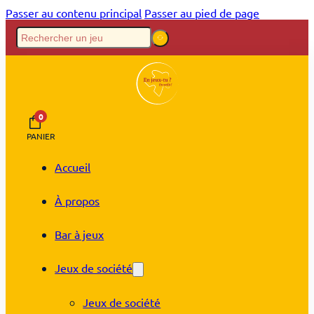
Passer au contenu principal
Passer au pied de page
0
PANIER
Accueil
À propos
Bar à jeux
Jeux de société
Jeux de société