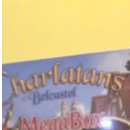
Viens passer un bon moment en famille, entre amis ou
le fameux bar à jeux d'En jeux-tu ? En voilà !
Voir l'agenda