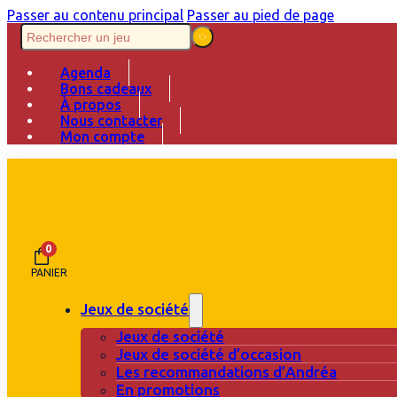
Passer au contenu principal
Passer au pied de page
Agenda
Bons cadeaux
À propos
Nous contacter
Mon compte
0
PANIER
Jeux de société
Jeux de société
Jeux de société d’occasion
Les recommandations d’Andréa
En promotions